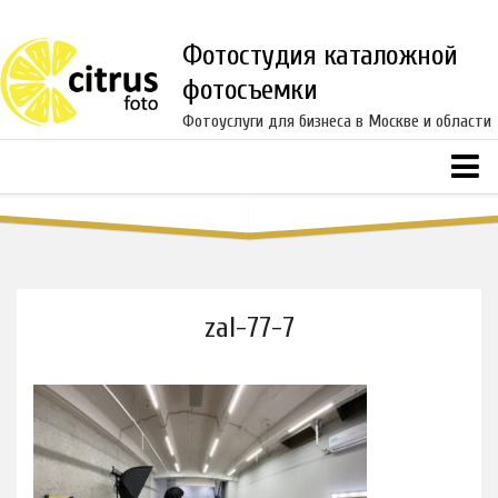
Фотостудия каталожной
фотосъемки
Фотоуслуги для бизнеса в Москве и области
8(916)217-59-30
8(916)330-88-66
Ежедневно с 10 до 22
Главная
Услуги
Предметная фотосъемка
zal-77-7
Свадебная фотосъемка
Фотосессия в студии
Репортажная съемка
Детская фотосъемка