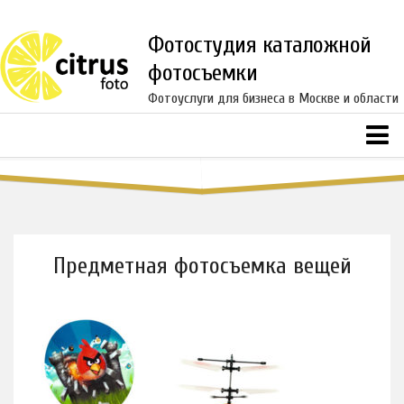
Фотостудия каталожной
фотосъемки
Фотоуслуги для бизнеса в Москве и области
8(916)217-59-30
8(916)330-88-66
Ежедневно с 10 до 22
Главная
Услуги
Предметная фотосъемка
Предметная фотосъемка вещей
Свадебная фотосъемка
Фотосессия в студии
Репортажная съемка
Детская фотосъемка